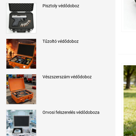
Pisztoly védődoboz
Tűzoltó védődoboz
Vészszerszám védődoboz
Orvosi felszerelés védődoboza