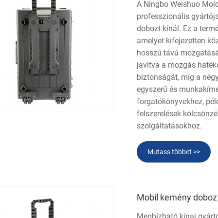
A Ningbo Weishuo Moldi
professzionális gyártój
dobozt kínál. Ez a term
amelyet kifejezetten k
hosszú távú mozgatására
javítva a mozgás haték
biztonságát, míg a nég
egyszerű és munkakímél
forgatókönyvekhez, példá
felszerelések kölcsönz
szolgáltatásokhoz.
Mutass többet >>
Mobil kemény doboz 
Megbízható kínai gyártó