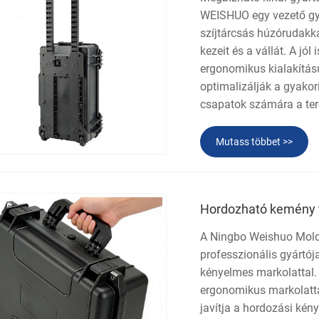
WEISHUO egy vezető gy
szíjtárcsás húzórudakka
kezeit és a vállát. A jó
ergonomikus kialakítású
optimalizálják a gyakori
csapatok számára a ter
Mutass többet >>
Hordozható kemény t
A Ningbo Weishuo Moldi
professzionális gyártój
kényelmes markolattal. 
ergonomikus markolatta
javítja a hordozási kén