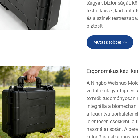
tárgyak biztonságát, kö
technikusok, karbantar
és a színek testreszab
biztosít.
Mutass többet >>
Ergonomikus kézi k
A Ningbo Weishuo Moldin
védőtokok gyártója és s
termék tudományosan me
integrálja a biomechani
a fogantyú görbületének
jelentősen csökkenti a 
használat során. A ber
különösen alkalmas ter