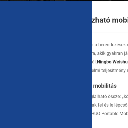
Kínai professzionális hordozható mob
A modern professzionális munkakörnyezetben a berendezések 
fotósok, mérnökök és kültéri dolgozók számára, akik gyakran 
mobil munkafolyamat alapelemeként is szolgál.
Ningbo Weishuo
optimalizálást helyezi előtérbe a kivételes védelmi teljesítmény 
Alapvető tervezési filozófia: Könnyű mobilitás
A sorozat alapvető tervezési filozófiája így foglalható össze:
akik minden nap szerszámkészleteket hordanak fel és le lépc
hatékonyságnövekedést eredményez. A WEISHUO Portable Mobile 
anyagválasztástól a funkcionális részletekig.