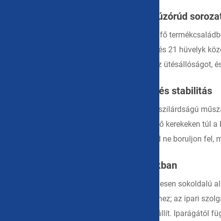
Speciális termékcsaládok: kézi és húzórúd soroza
Hordozható mobil kemény tok sorozatunk két fő termékcsaládbó
és gyakori lépcsőzést igénylő helyzetekhez, 8 és 21 hüvelyk köz
redundáns anyagokat, miközben biztosítjuk az ütésállóságot, és 
Kompromisszumok nélküli védelem és stabilitás
A könnyedség prioritása mellett a tokok nagy szilárdságú műsza
elkerülhetetlen ütéseknek szállítás közben. A fő kerekeken túl 
további terhelést, és biztosítják, hogy a bőrönd ne boruljon fel, 
Sokoldalú alkalmazások az iparágakban
A WEISHUO Portable Mobile Hard Case kivételesen sokoldalú al
hordozható széfként funkcionál az objektívekhez; az ipari szo
műholdas telefonokat és túlélőfelszerelést szállít. Iparágátó