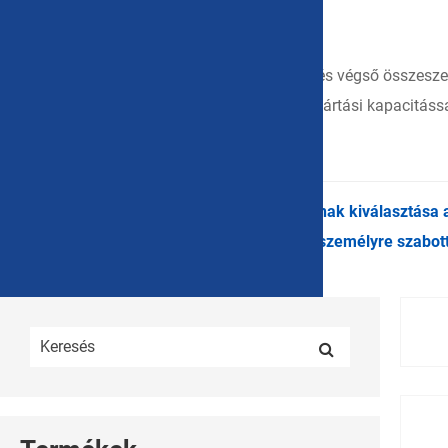
Integrált gyártás és globális ellátás
A WEISHUO formafejlesztésre, fröccsöntésre és végső összeszere
Robusztus ellátási láncunkkal és rugalmas gyártási kapacitással
testreszabásról.
A WEISHUO hordozható mobil kemény tokjának kiválasztása az
ma, hogy részletes termékinformációkat és személyre szabott