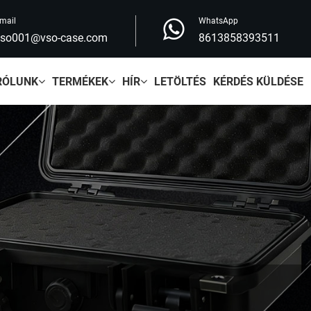
mail
WhatsApp
vso001@vso-case.com
8613858393511
RÓLUNK
TERMÉKEK
HÍR
LETÖLTÉS
KÉRDÉS KÜLDÉSE