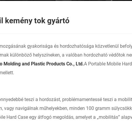
il kemény tok gyártó
mozgásának gyakorisága és hordozhatósága közvetlenül befoly
járnak különböző helyszíneken, a valóban hordozható védőtok n
 Molding and Plastic Products Co., Ltd.
A Portable Mobile Hard
mellett.
 „könnyedebbé teszi a hordozást, problémamentessé teszi a mobi
sőn, vagy navigálnak műhelyekben, minden 100 gramm súlycsökk
Hard Case egy átfogó megoldás, amelyet a „mobilitás” alapvető