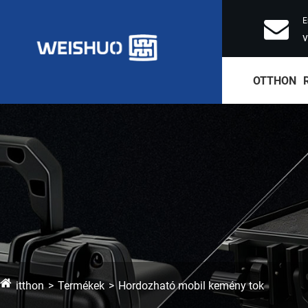
E
OTTHON
itthon
Termékek
Hordozható mobil kemény tok