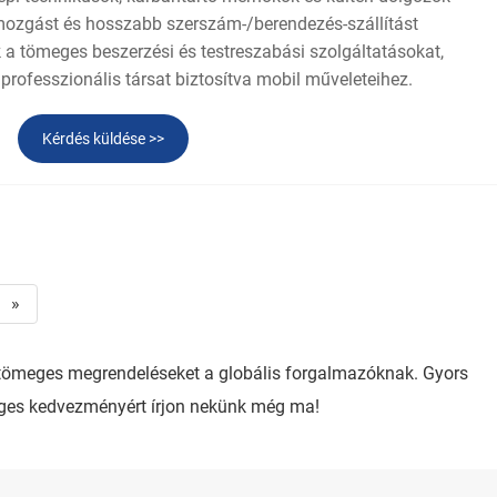
mozgást és hosszabb szerszám-/berendezés-szállítást
 a tömeges beszerzési és testreszabási szolgáltatásokat,
rofesszionális társat biztosítva mobil műveleteihez.
Kérdés küldése >>
»
 tömeges megrendeléseket a globális forgalmazóknak. Gyors
meges kedvezményért írjon nekünk még ma!