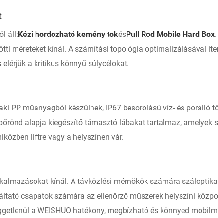
t
l áll:
Kézi hordozható kemény tok
és
Pull Rod Mobile Hard Box
.
ötti méreteket kínál. A számítási topológia optimalizálásával it
elérjük a kritikus könnyű súlycélokat.
ki PP műanyagból készülnek, IP67 besorolású víz- és porálló töm
a bőrönd alapja kiegészítő támasztó lábakat tartalmaz, amelyek 
miközben liftre vagy a helyszínen vár.
kalmazásokat kínál. A távközlési mérnökök számára száloptikai
lgáltató csapatok számára az ellenőrző műszerek helyszíni köz
l függetlenül a WEISHUO hatékony, megbízható és könnyed mobilm