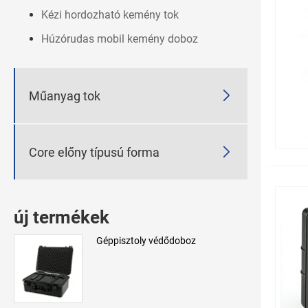
Kézi hordozható kemény tok
Húzórudas mobil kemény doboz

Műanyag tok

Core előny típusú forma
új termékek
Géppisztoly védődoboz