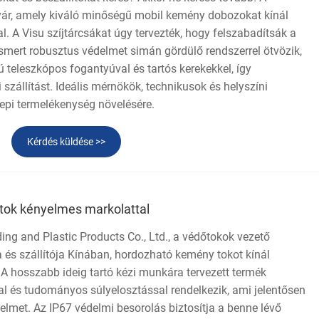
ár, amely kiváló minőségű mobil kemény dobozokat kínál
l. A Visu szíjtárcsákat úgy tervezték, hogy felszabadítsák a
l ismert robusztus védelmet simán gördülő rendszerrel ötvözik,
 teleszkópos fogantyúval és tartós kerekekkel, így
 szállítást. Ideális mérnökök, technikusok és helyszíni
epi termelékenység növelésére.
Kérdés küldése >>
ok kényelmes markolattal
ng and Plastic Products Co., Ltd., a védőtokok vezető
a és szállítója Kínában, hordozható kemény tokot kínál
A hosszabb ideig tartó kézi munkára tervezett termék
l és tudományos súlyelosztással rendelkezik, ami jelentősen
yelmet. Az IP67 védelmi besorolás biztosítja a benne lévő