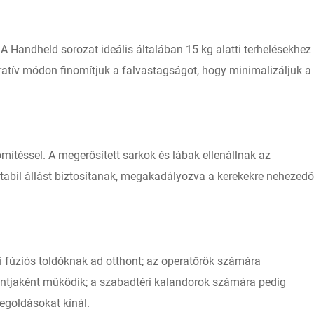
 A Handheld sorozat ideális általában 15 kg alatti terhelésekhez
eratív módon finomítjuk a falvastagságot, hogy minimalizáljuk a
ítéssel. A megerősített sarkok és lábak ellenállnak az
stabil állást biztosítanak, megakadályozva a kerekekre nehezedő
 fúziós toldóknak ad otthont; az operatőrök számára
pontjaként működik; a szabadtéri kalandorok számára pedig
egoldásokat kínál.