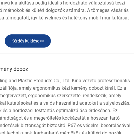
nnyű kialakítása pedig ideális hordozható választássá teszi
tó mérnökök és kültéri dolgozók számára. A tömeges vásárlás
ása támogatott, így kényelmes és hatékony mobil munkatársat
Kérdés küldése >>
emény doboz
g and Plastic Products Co., Ltd. Kína vezető professzionális
zállítója, amely ergonomikus kézi kemény dobozt kínál. Ez a
gtervezett, ergonomikus szerkezettel rendelkezik, amely
kai kutatásokat és a valós használati adatokat a súlyeloszlás,
 és a hordozási testtartás optimalizálása érdekében. Ez
fáradtságot és a megerőltetés kockázatát a hosszan tartó
endezések biztonságát biztosító IP67-es védelmi besorolásával
epi technikusok, karbantartó mérnökök és kültéri dolgozók