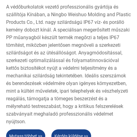
A védőburkolatok vezető professzionális gyártója és
szállítója Kínában, a Ningbo Weishuo Molding and Plastic
Products Co., Ltd. nagy szilárdságú IP67 víz- és porálló
kemény dobozt kínál. A speciálisan megerősített műszaki
PP műanyagból készült termék megőrzi a teljes IP67
tömítést, miközben jelentősen megnöveli a szerkezeti
szilárdságot és az ütésállóságot. Anyagmódosítással,
szerkezeti optimalizálással és folyamatinnovációval
kettős biztosítékot nyújt a védelmi teljesítmény és a
mechanikai szilárdság tekintetében. Ideális szerszámok
és berendezések védelmére olyan igényes környezetben,
mint a kültéri műveletek, ipari telephelyek és vészhelyzeti
reagálás, támogatja a tömeges beszerzést és a
mélyreható testreszabást, hogy a kritikus felszerelések
szabványait meghaladó professzionális védelmet
nyújtson.
Mutass többet >>
Kérdés küldése >>