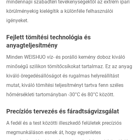
mindennapi szabadtéri tevékenységektől az extrém ipari
körülményekig kielégítik a különféle felhasználói
igényeket.
Fejlett tömítési technológia és
anyagteljesítmény
Minden WEISHUO víz- és porálló kemény doboz kiváló
minőségű szilikon tömítőcsíkokat tartalmaz. Ez az anyag
kiváló öregedésállóságot és rugalmas helyreállítást
mutat, kiváló tömítési teljesítményt tartva fenn széles
hőmérsékleti tartományban -30°C és 80°C között.
Precíziós tervezés és fáradtságvizsgálat
A fedél és a test közötti illeszkedő felületek precíziós
megmunkáláson esnek át, hogy egyenletes