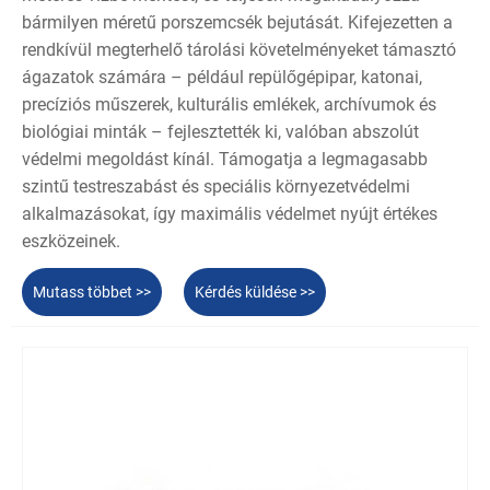
bármilyen méretű porszemcsék bejutását. Kifejezetten a
rendkívül megterhelő tárolási követelményeket támasztó
ágazatok számára – például repülőgépipar, katonai,
precíziós műszerek, kulturális emlékek, archívumok és
biológiai minták – fejlesztették ki, valóban abszolút
védelmi megoldást kínál. Támogatja a legmagasabb
szintű testreszabást és speciális környezetvédelmi
alkalmazásokat, így maximális védelmet nyújt értékes
eszközeinek.
Mutass többet >>
Kérdés küldése >>