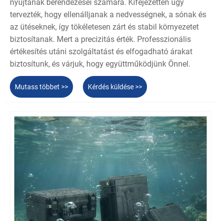
nyújtanak berendezései számára. Kifejezetten úgy
tervezték, hogy ellenálljanak a nedvességnek, a sónak és
az ütéseknek, így tökéletesen zárt és stabil környezetet
biztosítanak. Mert a precizitás érték. Professzionális
értékesítés utáni szolgáltatást és elfogadható árakat
biztosítunk, és várjuk, hogy együttműködjünk Önnel.
Mutass többet >>
Kérdés küldése >>