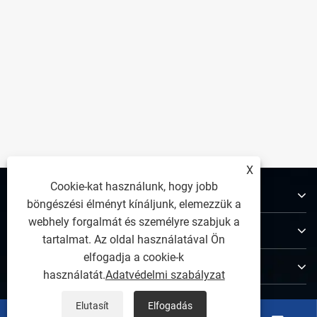
A problémák megoldása az ügyfelek
visszajelzései alapján
Mutass többet >>
X
Cookie-kat használunk, hogy jobb
Rólunk
böngészési élményt kínáljunk, elemezzük a
webhely forgalmát és személyre szabjuk a
Termékek
tartalmat. Az oldal használatával Ön
elfogadja a cookie-k
Lépjen kapcsolatba velünk
használatát.
Adatvédelmi szabályzat
KÖVESS MINKET
Elutasít
Elfogadás