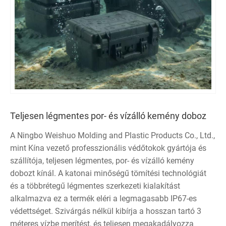
Teljesen légmentes por- és vízálló kemény doboz
A Ningbo Weishuo Molding and Plastic Products Co., Ltd.,
mint Kína vezető professzionális védőtokok gyártója és
szállítója, teljesen légmentes, por- és vízálló kemény
dobozt kínál. A katonai minőségű tömítési technológiát
és a többrétegű légmentes szerkezeti kialakítást
alkalmazva ez a termék eléri a legmagasabb IP67-es
védettséget. Szivárgás nélkül kibírja a hosszan tartó 3
méteres vízbe merítést, és teljesen megakadályozza