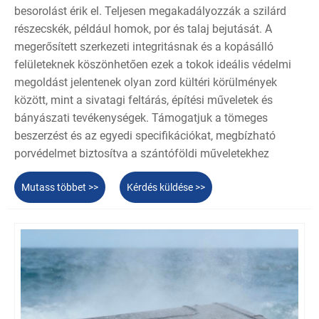
besorolást érik el. Teljesen megakadályozzák a szilárd
részecskék, például homok, por és talaj bejutását. A
megerősített szerkezeti integritásnak és a kopásálló
felületeknek köszönhetően ezek a tokok ideális védelmi
megoldást jelentenek olyan zord kültéri körülmények
között, mint a sivatagi feltárás, építési műveletek és
bányászati ​​tevékenységek. Támogatjuk a tömeges
beszerzést és az egyedi specifikációkat, megbízható
porvédelmet biztosítva a szántóföldi műveletekhez
Mutass többet >>
Kérdés küldése >>