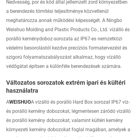
Nedvesség, por és köd által jellemzett zord környezetben
a berendezés tömítési teljesítménye közvetlenül
meghatározza annak működési képességét. A Ningbo
Weishuo Molding and Plastic Products Co., Ltd. vízálló és
porálló keménydoboz-sorozata az IP67-es nemzetközi
védelmi besorolástól kezdve precíziós formatervezést és
szigorú folyamatszabályozást alkalmaz, hogy vízálló
védőgátat építsen a különféle berendezések számára.
Változatos sorozatok extrém ipari és kültéri
használatra
A
WEISHUO
A vízálló és porálló Hard Box sorozat IP67 víz-
és porálló kemény dobozokat, légmentesen záródó vízálló
és porálló kemény dobozokat, valamint kültéri kemény
környezeti kemény dobozokat foglal magában, amelyek a