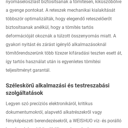
nyomáseloszlást biztosítsanak a tömítésen, kiküszöbölve
a gyenge pontokat. A reteszek mechanikai kialakítását
többször optimalizálták, hogy elegendő reteszelőerőt
biztosítsanak anélkül, hogy a tömítés tartós
deformációját okoznák a túlzott összenyomás miatt. A
gyakori nyitást és zárást igénylő alkalmazásoknál
tömítőrendszerünk több tízezer kifáradási teszten esett át,
így tartós használat után is egyenletes tömítési
teljesítményt garantál.
Széleskörű alkalmazási és testreszabási
szolgáltatások
Legyen szó precíziós elektronikáról, kritikus
dokumentumokról, alapvető alkatrészekről vagy
fényképészeti berendezésekről, a WEISHUO víz- és porálló