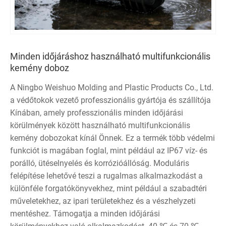
Minden időjáráshoz használható multifunkcionális
kemény doboz
A Ningbo Weishuo Molding and Plastic Products Co., Ltd.
a védőtokok vezető professzionális gyártója és szállítója
Kínában, amely professzionális minden időjárási
körülmények között használható multifunkcionális
kemény dobozokat kínál Önnek. Ez a termék több védelmi
funkciót is magában foglal, mint például az IP67 víz- és
porálló, ütéselnyelés és korrózióállóság. Moduláris
felépítése lehetővé teszi a rugalmas alkalmazkodást a
különféle forgatókönyvekhez, mint például a szabadtéri
műveletekhez, az ipari területekhez és a vészhelyzeti
mentéshez. Támogatja a minden időjárási