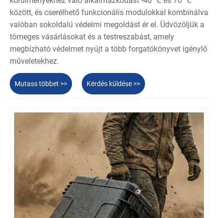
körülményekhez való alkalmazkodást -40 ℃ és 70 ℃
között, és cserélhető funkcionális modulokkal kombinálva
valóban sokoldalú védelmi megoldást ér el. Üdvözöljük a
tömeges vásárlásokat és a testreszabást, amely
megbízható védelmet nyújt a több forgatókönyvet igénylő
műveletekhez.
Mutass többet >>
Kérdés küldése >>