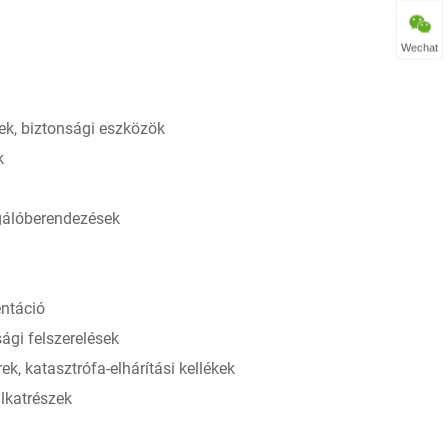
Wechat
ek, biztonsági eszközök
k
sgálóberendezések
ntáció
ági felszerelések
k, katasztrófa-elhárítási kellékek
alkatrészek