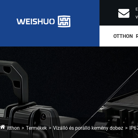
E
OTTHON
itthon
Termékek
Vízálló és porálló kemény doboz
IP6