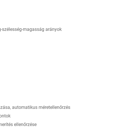
ág-szélesség-magasság arányok
rozása, automatikus méretellenőrzés
ontok
erítés ellenőrzése