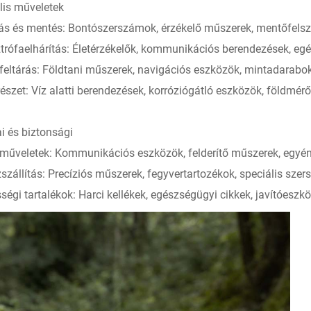
lis műveletek
ás és mentés: Bontószerszámok, érzékelő műszerek, mentőfelsz
trófaelhárítás: Életérzékelők, kommunikációs berendezések, egé
 feltárás: Földtani műszerek, navigációs eszközök, mintadarabo
észet: Víz alatti berendezések, korróziógátló eszközök, földmé
i és biztonsági
 műveletek: Kommunikációs eszközök, felderítő műszerek, egyén
szállítás: Precíziós műszerek, fegyvertartozékok, speciális sze
ségi tartalékok: Harci kellékek, egészségügyi cikkek, javítóeszk