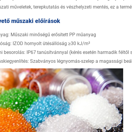
zati ​​műveletek, terepkutatás és vészhelyzeti mentés, ez a termé
vető műszaki előírások
yag: Műszaki minőségű erősített PP műanyag
lóság: IZOD hornyolt ütésállóság ≥30 kJ/m²
i besorolás: IP67 tanúsítvánnyal (kérés esetén harmadik féltől 
kiegyenlítés: Szabványos légnyomás-szelep a magassági beál