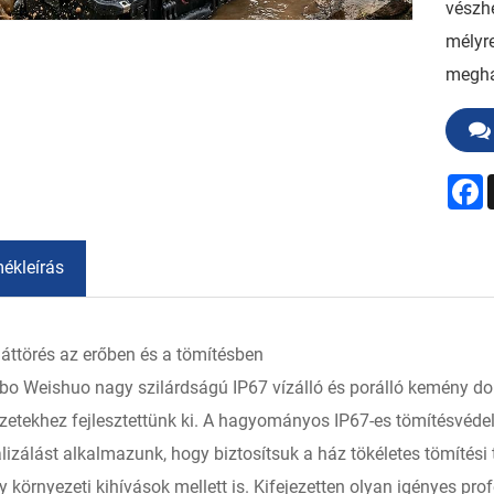
vészhe
mélyre
megha
F
mékleírás
 áttörés az erőben és a tömítésben
bo Weishuo nagy szilárdságú IP67 vízálló és porálló kemény d
zetekhez fejlesztettünk ki. A hagyományos IP67-es tömítésvédel
lizálást alkalmazunk, hogy biztosítsuk a ház tökéletes tömítés
 környezeti kihívások mellett is. Kifejezetten olyan igényes profe