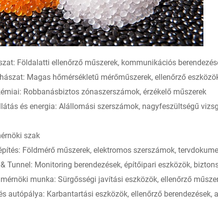
zat: Földalatti ellenőrző műszerek, kommunikációs berendezés
hászat: Magas hőmérsékletű mérőműszerek, ellenőrző eszközö
kémiai: Robbanásbiztos zónaszerszámok, érzékelő műszerek
látás és energia: Alállomási szerszámok, nagyfeszültségű viz
érnöki szak
építés: Földmérő műszerek, elektromos szerszámok, tervdokume
 & Tunnel: Monitoring berendezések, építőipari eszközök, biztons
 mérnöki munka: Sürgősségi javítási eszközök, ellenőrző műszere
és autópálya: Karbantartási eszközök, ellenőrző berendezések, 