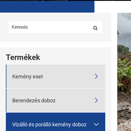
Termékek

Kemény eset

Berendezés doboz

Vízálló és porálló kemény doboz