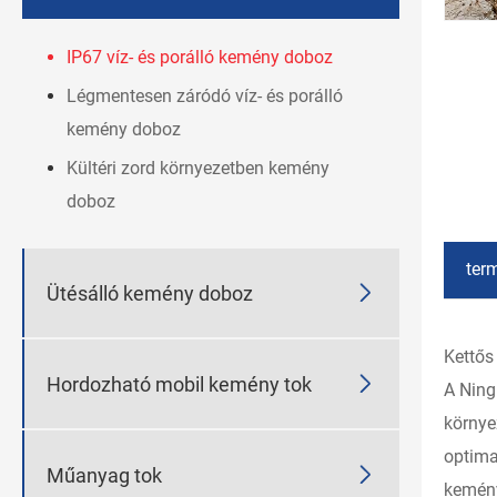
IP67 víz- és porálló kemény doboz
Légmentesen záródó víz- és porálló
kemény doboz
Kültéri zord környezetben kemény
doboz
ter

Ütésálló kemény doboz
Kettős

Hordozható mobil kemény tok
A Ning
környe
optima

Műanyag tok
kemény