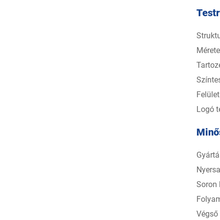
Test
Strukt
Mérete
Tartoz
Színte
Felüle
Logó t
Minős
Gyártá
Nyersa
Soron 
Folyam
Végső 