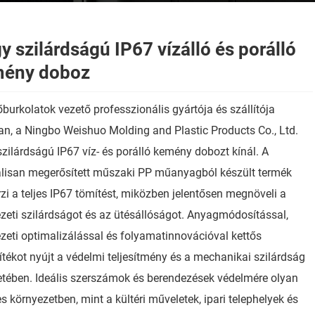
y szilárdságú IP67 vízálló és porálló
ény doboz
burkolatok vezető professzionális gyártója és szállítója
n, a Ningbo Weishuo Molding and Plastic Products Co., Ltd.
zilárdságú IP67 víz- és porálló kemény dobozt kínál. A
álisan megerősített műszaki PP műanyagból készült termék
i a teljes IP67 tömítést, miközben jelentősen megnöveli a
zeti szilárdságot és az ütésállóságot. Anyagmódosítással,
zeti optimalizálással és folyamatinnovációval kettős
ítékot nyújt a védelmi teljesítmény és a mechanikai szilárdság
etében. Ideális szerszámok és berendezések védelmére olyan
s környezetben, mint a kültéri műveletek, ipari telephelyek és