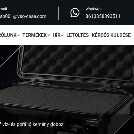
mail
WhatsApp
vso001@vso-case.com
8613858393511
RÓLUNK
TERMÉKEK
HÍR
LETÖLTÉS
KÉRDÉS KÜLDÉSE
7 víz- és porálló kemény doboz