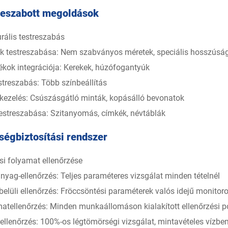
reszabott megoldások
urális testreszabás
k testreszabása: Nem szabványos méretek, speciális hosszús
ékok integrációja: Kerekek, húzófogantyúk
streszabás: Több színbeállítás
tkezelés: Csúszásgátló minták, kopásálló bevonatok
estreszabása: Szitanyomás, címkék, névtáblák
égbiztosítási rendszer
si folyamat ellenőrzése
nyag-ellenőrzés: Teljes paraméteres vizsgálat minden tételnél
belüli ellenőrzés: Fröccsöntési paraméterek valós idejű monito
atellenőrzés: Minden munkaállomáson kialakított ellenőrzési p
ellenőrzés: 100%-os légtömörségi vizsgálat, mintavételes vízbem