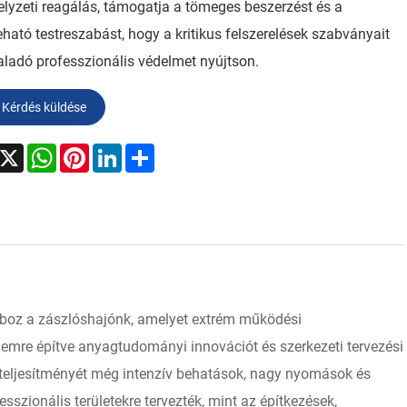
lyzeti reagálás, támogatja a tömeges beszerzést és a
ható testreszabást, hogy a kritikus felszerelések szabványait
ladó professzionális védelmet nyújtson.
Kérdés küldése
acebook
X
WhatsApp
Pinterest
LinkedIn
Share
oboz a zászlóshajónk, amelyet extrém működési
emre építve anyagtudományi innovációt és szerkezeti tervezési
i teljesítményét még intenzív behatások, nagy nyomások és
sszionális területekre tervezték, mint az építkezések,