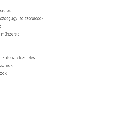
erelés
szségügyi felszerelések
k
rő műszerek
i katonafelszerelés
rszámok
özök