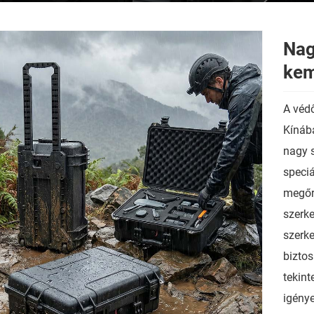
Nag
kem
A védő
Kínába
nagy s
speci
megőrz
szerke
szerke
biztos
tekint
igénye