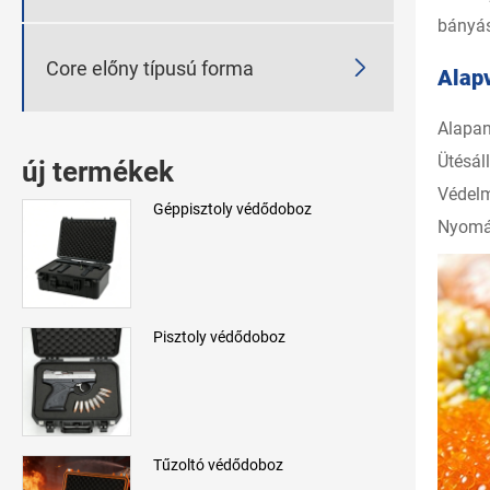
bányás

Core előny típusú forma
Alap
Alapan
Ütésál
új termékek
Védelm
Géppisztoly védődoboz
Nyomás
Pisztoly védődoboz
Tűzoltó védődoboz