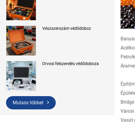
Vészszerszám védődoboz
Bányás
Acélko
Petrol
Orvosi felszerelés védődoboza
Áramel
Építőm
Épület
Bridge
Mutass többet
Városi
Vasút 