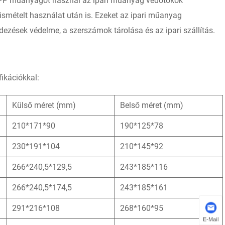
PP műanyagot használ az ipari műanyag védőtokok
 ismételt használat után is. Ezeket az ipari műanyag
ezések védelme, a szerszámok tárolása és az ipari szállítás.
ikációkkal:
Külső méret (mm)
Belső méret (mm)
210*171*90
190*125*78
230*191*104
210*145*92
266*240,5*129,5
243*185*116
266*240,5*174,5
243*185*161
291*216*108
268*160*95
E-Mail