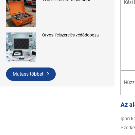
Kézi
Orvosi felszerelés védődoboza
Mutass többet
Húzz
Az al
Ipari 
Szerke