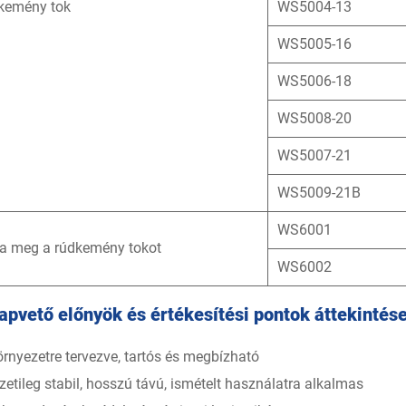
 kemény tok
WS5004-13
WS5005-16
WS5006-18
WS5008-20
WS5007-21
WS5009-21B
WS6001
a meg a rúdkemény tokot
WS6002
apvető előnyök és értékesítési pontok áttekintés
környezetre tervezve, tartós és megbízható
zetileg stabil, hosszú távú, ismételt használatra alkalmas