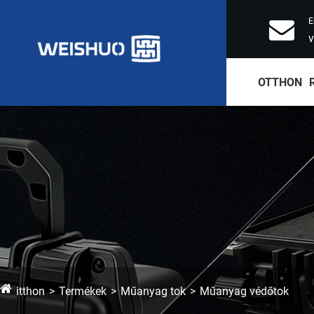
E
OTTHON
itthon
Termékek
Műanyag tok
Műanyag védőtok