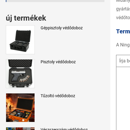
Műanya
gyártá
új termékek
védőto
Géppisztoly védődoboz
Term
A Ning
Írja b
Pisztoly védődoboz
Tűzoltó védődoboz
Vészszerszám védődoboz