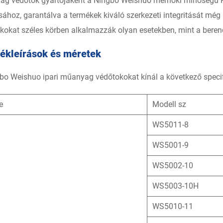
g védőtok gyártójaként a Ningbo Weishuo mérnöki minőségű 
sához, garantálva a termékek kiváló szerkezeti integritását még
kokat széles körben alkalmazzák olyan esetekben, mint a berend
ékleírások és méretek
bo Weishuo ipari műanyag védőtokokat kínál a következő specif
e
Modell sz
WS5011-8
WS5001-9
WS5002-10
WS5003-10H
WS5010-11