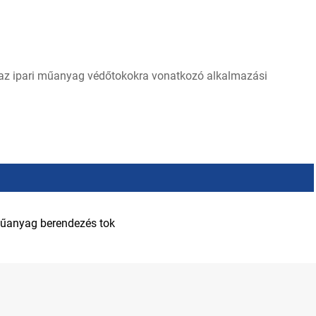
l az ipari műanyag védőtokokra vonatkozó alkalmazási
űanyag berendezés tok