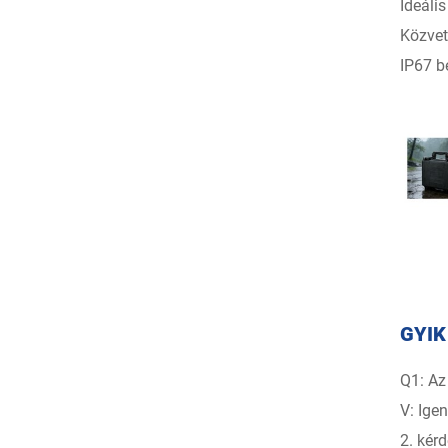
Ideáli
Közvet
IP67 be
GYIK
Q1: Az
V: Ige
2. kér