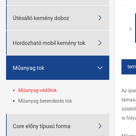

Ütésálló kemény doboz

Hordozható mobil kemény tok
ter

Műanyag tok
Műanyag védőtok
Az ipa
támasz
Műanyag berendezés tok
szilár
is fol

Core előny típusú forma