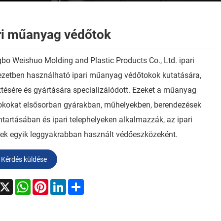
ri műanyag védőtok
bo Weishuo Molding and Plastic Products Co., Ltd. ipari
ezetben használható ipari műanyag védőtokok kutatására,
ztésére és gyártására specializálódott. Ezeket a műanyag
okokat elsősorban gyárakban, műhelyekben, berendezések
tartásában és ipari telephelyeken alkalmazzák, az ipari
lek egyik leggyakrabban használt védőeszközeként.
Kérdés küldése
acebook
X
WhatsApp
Pinterest
LinkedIn
Share