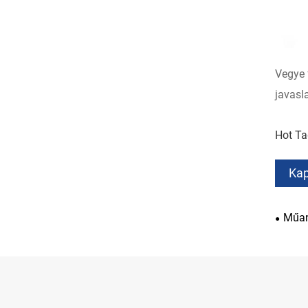
Vegye 
javasla
Hot Ta
Kap
Műan