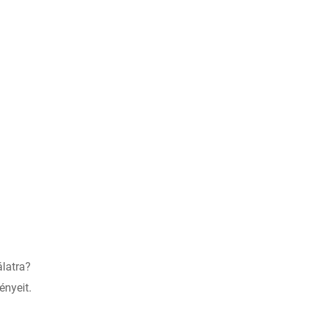
latra?
ényeit.