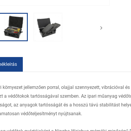
mékleírás
ri környezet jellemzően porral, olajjal szennyezett, vibrációval
t a védőtokok tartósságával szemben. Az ipari műanyag védőto
dságot, az anyagok tartósságát és a hosszú távú stabilitást helye
yamatosan védőteljesítményt nyújtsanak.