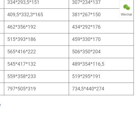
334*293,5*151
307*234*137
409,5*332,3*165
381*267*150
Wechat
462*356*192
434*292*176
515*393*186
459*330*170
565*416*222
506*350*204
545*417*132
489*354*116,5
559*358*233
519*295*191
797*505*319
734,5*440*274
e