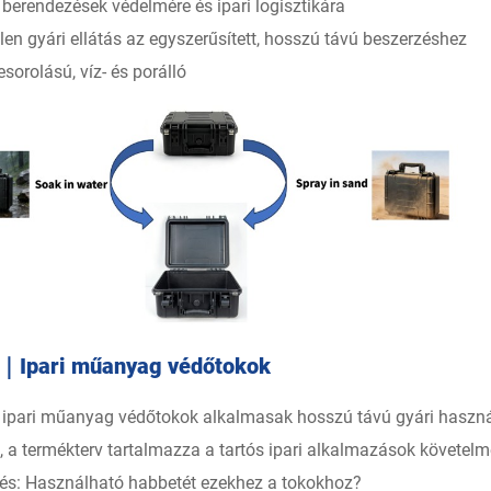
s berendezések védelmére és ipari logisztikára
len gyári ellátás az egyszerűsített, hosszú távú beszerzéshez
sorolású, víz- és porálló
｜Ipari műanyag védőtokok
 ipari műanyag védőtokok alkalmasak hosszú távú gyári haszná
n, a termékterv tartalmazza a tartós ipari alkalmazások követelm
dés: Használható habbetét ezekhez a tokokhoz?