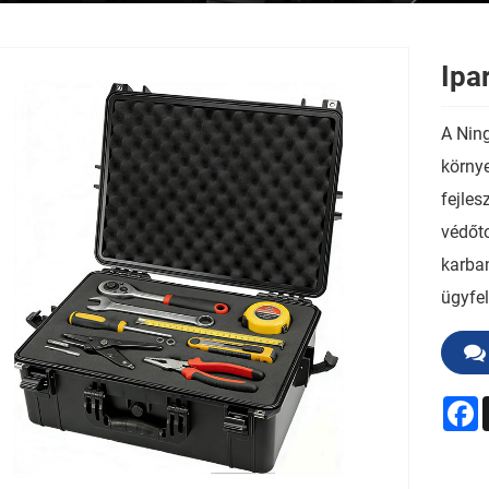
Ipa
A Ning
körny
fejles
védőt
karban
ügyfe
F