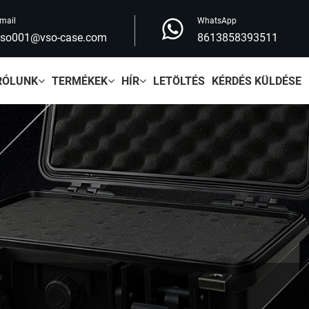
mail
WhatsApp
vso001@vso-case.com
8613858393511
RÓLUNK
TERMÉKEK
HÍR
LETÖLTÉS
KÉRDÉS KÜLDÉSE