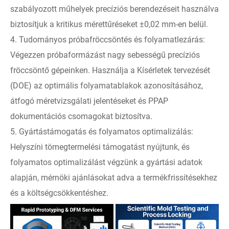
szabályozott műhelyek precíziós berendezéseit használva
biztosítjuk a kritikus mérettűréseket ±0,02 mm-en belül.
4. Tudományos próbafröccsöntés és folyamatlezárás:
Végezzen próbaformázást nagy sebességű precíziós
fröccsöntő gépeinken. Használja a Kísérletek tervezését
(DOE) az optimális folyamatablakok azonosításához,
átfogó méretvizsgálati jelentéseket és PPAP
dokumentációs csomagokat biztosítva.
5. Gyártástámogatás és folyamatos optimalizálás:
Helyszíni tömegtermelési támogatást nyújtunk, és
folyamatos optimalizálást végzünk a gyártási adatok
alapján, mérnöki ajánlásokat adva a termékfrissítésekhez
és a költségcsökkentéshez.