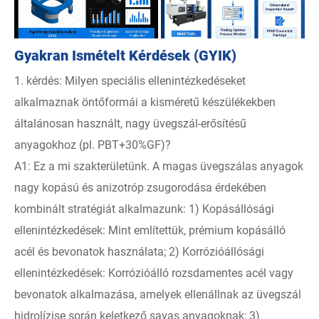
Gyakran Ismételt Kérdések (GYIK)
1. kérdés: Milyen speciális ellenintézkedéseket
alkalmaznak öntőformái a kisméretű készülékekben
általánosan használt, nagy üvegszál-erősítésű
anyagokhoz (pl. PBT+30%GF)?
A1: Ez a mi szakterületünk. A magas üvegszálas anyagok
nagy kopású és anizotróp zsugorodása érdekében
kombinált stratégiát alkalmazunk: 1) Kopásállósági
ellenintézkedések: Mint említettük, prémium kopásálló
acél és bevonatok használata; 2) Korrózióállósági
ellenintézkedések: Korrózióálló rozsdamentes acél vagy
bevonatok alkalmazása, amelyek ellenállnak az üvegszál
hidrolízise során keletkező savas anyagoknak; 3)