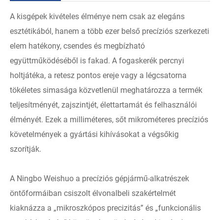
A kisgépek kivételes élménye nem csak az elegáns
esztétikából, hanem a több ezer belső precíziós szerkezeti
elem hatékony, csendes és megbízható
együttműködéséből is fakad. A fogaskerék percnyi
holtjátéka, a retesz pontos ereje vagy a légcsatorna
tökéletes simasága közvetlenül meghatározza a termék
teljesítményét, zajszintjét, élettartamát és felhasználói
élményét. Ezek a milliméteres, sőt mikrométeres precíziós
követelmények a gyártási kihívásokat a végsőkig
szorítják.
A Ningbo Weishuo a precíziós gépjármű-alkatrészek
öntőformáiban csiszolt élvonalbeli szakértelmét
kiaknázza a „mikroszkópos precizitás” és „funkcionális