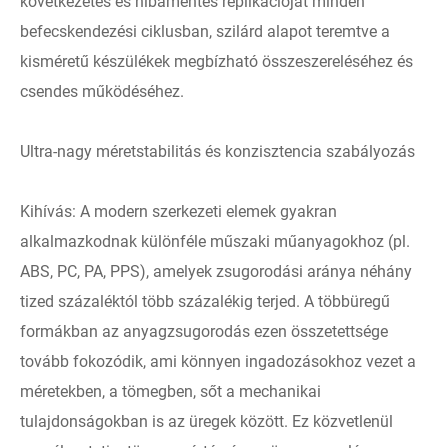
következetes és hibamentes replikációját minden
befecskendezési ciklusban, szilárd alapot teremtve a
kisméretű készülékek megbízható összeszereléséhez és
csendes működéséhez.
Ultra-nagy méretstabilitás és konzisztencia szabályozás
Kihívás: A modern szerkezeti elemek gyakran
alkalmazkodnak különféle műszaki műanyagokhoz (pl.
ABS, PC, PA, PPS), amelyek zsugorodási aránya néhány
tized százaléktól több százalékig terjed. A többüregű
formákban az anyagzsugorodás ezen összetettsége
tovább fokozódik, ami könnyen ingadozásokhoz vezet a
méretekben, a tömegben, sőt a mechanikai
tulajdonságokban is az üregek között. Ez közvetlenül