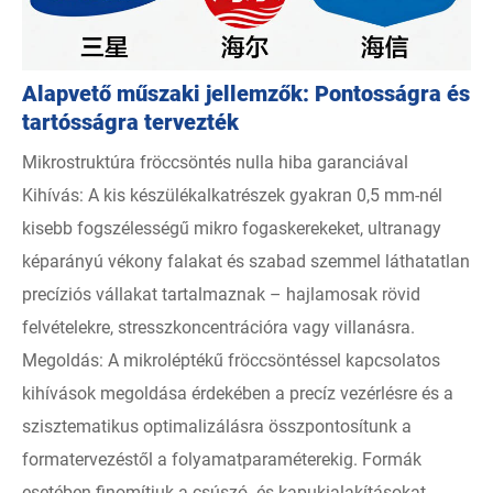
Alapvető műszaki jellemzők: Pontosságra és
tartósságra tervezték
Mikrostruktúra fröccsöntés nulla hiba garanciával
Kihívás: A kis készülékalkatrészek gyakran 0,5 mm-nél
kisebb fogszélességű mikro fogaskerekeket, ultranagy
képarányú vékony falakat és szabad szemmel láthatatlan
precíziós vállakat tartalmaznak – hajlamosak rövid
felvételekre, stresszkoncentrációra vagy villanásra.
Megoldás: A mikroléptékű fröccsöntéssel kapcsolatos
kihívások megoldása érdekében a precíz vezérlésre és a
szisztematikus optimalizálásra összpontosítunk a
formatervezéstől a folyamatparaméterekig. Formák
esetében finomítjuk a csúszó- és kapukialakításokat,