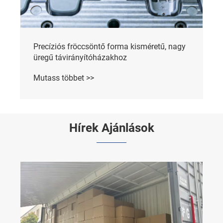
Precíziós fröccsöntő forma kisméretű, nagy
üregű távirányítóházakhoz
Mutass többet >>
Hírek Ajánlások
Hogyan válasszuk ki a megfelelő kézi
kemény tokot a maximális védelem és
hordozhatóság érdekében?