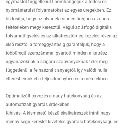
egymástól függetlenül finomhangoljuk a töltési és
nyomástartási folyamatokat az egyes üregekben. Ez
biztosítja, hogy az olvadék minden üregben azonos
feltételeken megy keresztül. Végül az átfogó digitális
folyamatfigyelés és az alkatrésztömeg-kezelés révén az
első résztől a tömeggyártásig garantáljuk, hogy a
többüregű szerszámmal gyártott minden alkatrész
ugyanazoknak a szigorú szabványoknak felel meg,
függetlenül a felhasznált anyagtól, így valódi nulla
eltérést érünk el a teljesítményben és a méretekben.
Optimalizált tervezés a nagy hatékonyság és az
automatizált gyártás érdekében
Kihívás: A kisméretű készülékalkatrészek iránti nagy
mennyiségű kereslet kivételes gyártási hatékonyságú és