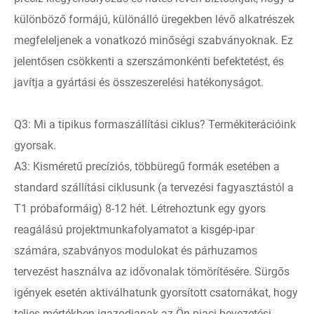
különböző formájú, különálló üregekben lévő alkatrészek
megfeleljenek a vonatkozó minőségi szabványoknak. Ez
jelentősen csökkenti a szerszámonkénti befektetést, és
javítja a gyártási és összeszerelési hatékonyságot.
Q3: Mi a tipikus formaszállítási ciklus? Termékiterációink
gyorsak.
A3: Kisméretű precíziós, többüregű formák esetében a
standard szállítási ciklusunk (a tervezési fagyasztástól a
T1 próbaformáig) 8-12 hét. Létrehoztunk egy gyors
reagálású projektmunkafolyamatot a kisgép-ipar
számára, szabványos modulokat és párhuzamos
tervezést használva az idővonalak tömörítésére. Sürgős
igények esetén aktiválhatunk gyorsított csatornákat, hogy
teljes mértékben igazodjanak az Ön piaci bevezetési