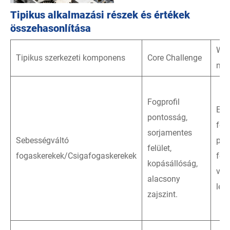
Tipikus alkalmazási részek és értékek
összehasonlítása
Wei
Tipikus szerkezeti komponens
Core Challenge
meg
Fogprofil
Edz
pontosság,
fog
sorjamentes
Sebességváltó
pre
felület,
fogaskerekek/Csigafogaskerekek
fog
kopásállóság,
vá
alacsony
légt
zajszint.