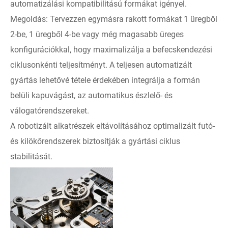
automatizálási kompatibilitású formákat igényel.
Megoldás: Tervezzen egymásra rakott formákat 1 üregből
2-be, 1 üregből 4-be vagy még magasabb üreges
konfigurációkkal, hogy maximalizálja a befecskendezési
ciklusonkénti teljesítményt. A teljesen automatizált
gyártás lehetővé tétele érdekében integrálja a formán
belüli kapuvágást, az automatikus észlelő- és
válogatórendszereket.
A robotizált alkatrészek eltávolításához optimalizált futó-
és kilökőrendszerek biztosítják a gyártási ciklus
stabilitását.