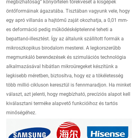
megbízhatóság” könyörtelen törekvését a kisgépek
öntőformáinak ágazatába. Tisztában vagyunk vele, hogy
egy apró villanás a hajtómű zaját okozhatja, a 0,01 mm-
es deformáció pedig működésképtelenné teheti a
bepattanó-illesztést. Így az általunk szállított formák a
mikroszkopikus birodalom mesterei. A legkorszerűbb
megmunkáló berendezések és szimulációs technológia
alkalmazásával hibátlan mikroüregeket készítünk a
legkisebb méretben, biztosítva, hogy ez a tökéletesség
több millió cikluson keresztül is fennmaradjon. Ha minket
választ, azt jelenti, hogy megbízható, precíziós alapot kell
kiválasztani terméke alapvető funkcióihoz és tartós
minőségéhez.