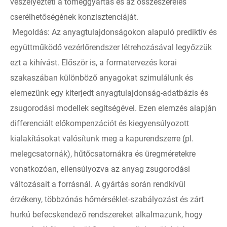
veszélyezteti a tömeggyártás és az összeszerelés
cserélhetőségének konzisztenciáját.
Megoldás: Az anyagtulajdonságokon alapuló prediktív és
együttműködő vezérlőrendszer létrehozásával legyőzzük
ezt a kihívást. Először is, a formatervezés korai
szakaszában különböző anyagokat szimulálunk és
elemezünk egy kiterjedt anyagtulajdonság-adatbázis és
zsugorodási modellek segítségével. Ezen elemzés alapján
differenciált előkompenzációt és kiegyensúlyozott
kialakításokat valósítunk meg a kapurendszerre (pl.
melegcsatornák), ​​hűtőcsatornákra és üregméretekre
vonatkozóan, ellensúlyozva az anyag zsugorodási
változásait a forrásnál. A gyártás során rendkívül
érzékeny, többzónás hőmérséklet-szabályozást és zárt
hurkú befecskendező rendszereket alkalmazunk, hogy