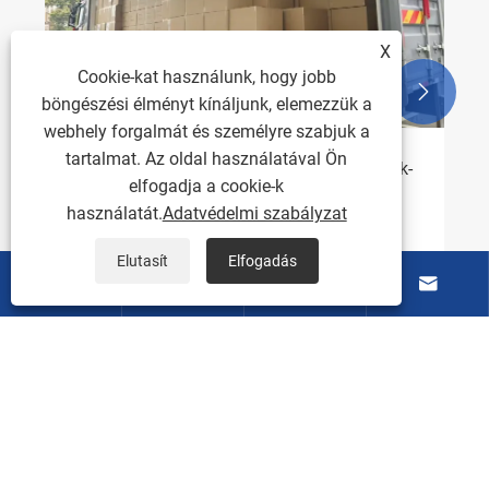
Mutass többet >>
X
Cookie-kat használunk, hogy jobb


böngészési élményt kínáljunk, elemezzük a
webhely forgalmát és személyre szabjuk a
tartalmat. Az oldal használatával Ön
elfogadja a cookie-k
használatát.
Adatvédelmi szabályzat
Elutasít
Elfogadás




Rólunk
Termékek
Lépjen kapcsolatba velünk