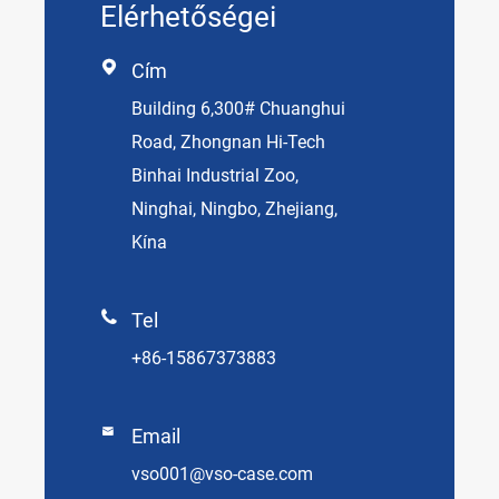
Elérhetőségei

Cím
Building 6,300# Chuanghui
Road, Zhongnan Hi-Tech
Binhai Industrial Zoo,
Ninghai, Ningbo, Zhejiang,
Kína

Tel
+86-15867373883

Email
vso001@vso-case.com