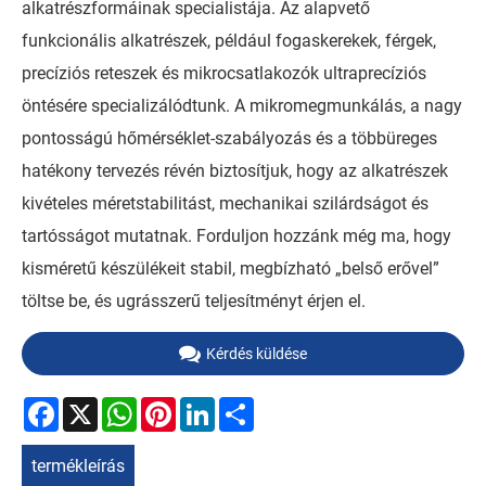
alkatrészformáinak specialistája. Az alapvető
funkcionális alkatrészek, például fogaskerekek, férgek,
precíziós reteszek és mikrocsatlakozók ultraprecíziós
öntésére specializálódtunk. A mikromegmunkálás, a nagy
pontosságú hőmérséklet-szabályozás és a többüreges
hatékony tervezés révén biztosítjuk, hogy az alkatrészek
kivételes méretstabilitást, mechanikai szilárdságot és
tartósságot mutatnak. Forduljon hozzánk még ma, hogy
kisméretű készülékeit stabil, megbízható „belső erővel”
töltse be, és ugrásszerű teljesítményt érjen el.
Kérdés küldése
Facebook
X
WhatsApp
Pinterest
LinkedIn
Share
termékleírás