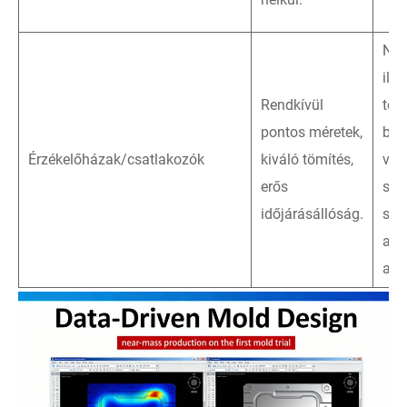
Nag
ill
Rendkívül
töb
pontos méretek,
bef
Érzékelőházak/csatlakozók
kiváló tömítés,
vezé
erős
sza
időjárásállóság.
spe
any
az 