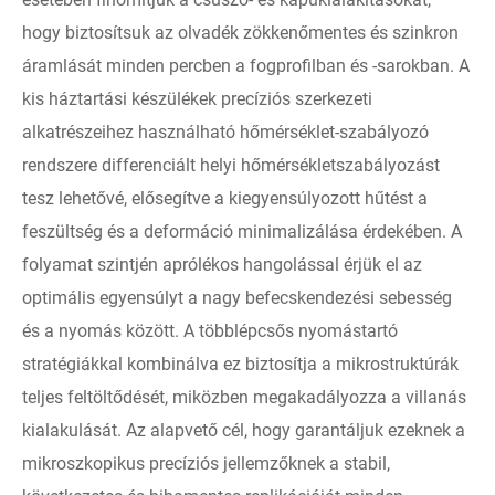
hogy biztosítsuk az olvadék zökkenőmentes és szinkron
áramlását minden percben a fogprofilban és -sarokban. A
kis háztartási készülékek precíziós szerkezeti
alkatrészeihez használható hőmérséklet-szabályozó
rendszere differenciált helyi hőmérsékletszabályozást
tesz lehetővé, elősegítve a kiegyensúlyozott hűtést a
feszültség és a deformáció minimalizálása érdekében. A
folyamat szintjén aprólékos hangolással érjük el az
optimális egyensúlyt a nagy befecskendezési sebesség
és a nyomás között. A többlépcsős nyomástartó
stratégiákkal kombinálva ez biztosítja a mikrostruktúrák
teljes feltöltődését, miközben megakadályozza a villanás
kialakulását. Az alapvető cél, hogy garantáljuk ezeknek a
mikroszkopikus precíziós jellemzőknek a stabil,