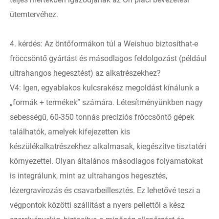
ütemtervéhez.
4. kérdés: Az öntőformákon túl a Weishuo biztosíthat-e
fröccsöntő gyártást és másodlagos feldolgozást (például
ultrahangos hegesztést) az alkatrészekhez?
V4: Igen, egyablakos kulcsrakész megoldást kínálunk a
„formák + termékek” számára. Létesítményünkben nagy
sebességű, 60-350 tonnás precíziós fröccsöntő gépek
találhatók, amelyek kifejezetten kis
készülékalkatrészekhez alkalmasak, kiegészítve tisztatéri
környezettel. Olyan általános másodlagos folyamatokat
is integrálunk, mint az ultrahangos hegesztés,
lézergravírozás és csavarbeillesztés. Ez lehetővé teszi a
végpontok közötti szállítást a nyers pellettől a kész