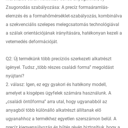
Zsugorodás szabályozása: A precíz formaáramlás-
elemzés és a formahőmérséklet-szabályozás, kombinálva
a szekvenciális szelepes melegcsatornás technológiával
a szálak orientációjának irányítására, hatékonyan kezeli a
vetemedés deformációját.
Q2: Új termékünk több precíziós szerkezeti alkatrészt
igényel. Tudsz „több részes családi forma” megoldást
nyújtani?
2. válasz: Igen, ez egy gyakori és hatékony modell,
amelyet a kisgépes ügyfelek számára használunk. A
„családi öntőforma” arra utal, hogy ugyanabból az
anyagból több különálló alkatrészt állítanak elő
ugyanahhoz a termékhez egyetlen szerszámon belül. A
precíz kiegyensúlyozás és hűtés révén biztosítjuk, hogy a