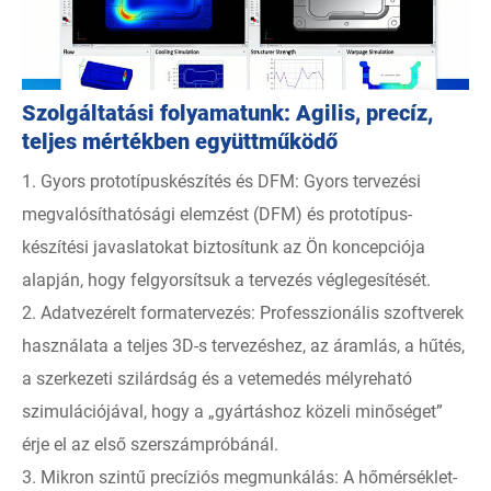
Szolgáltatási folyamatunk: Agilis, precíz,
teljes mértékben együttműködő
1. Gyors prototípuskészítés és DFM: Gyors tervezési
megvalósíthatósági elemzést (DFM) és prototípus-
készítési javaslatokat biztosítunk az Ön koncepciója
alapján, hogy felgyorsítsuk a tervezés véglegesítését.
2. Adatvezérelt formatervezés: Professzionális szoftverek
használata a teljes 3D-s tervezéshez, az áramlás, a hűtés,
a szerkezeti szilárdság és a vetemedés mélyreható
szimulációjával, hogy a „gyártáshoz közeli minőséget”
érje el az első szerszámpróbánál.
3. Mikron szintű precíziós megmunkálás: A hőmérséklet-