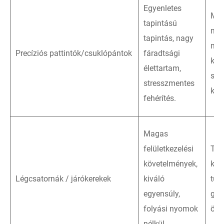
Egyenletes
Mik
tapintású
mec
tapintás, nagy
mag
Precíziós pattintók/csuklópántok
fáradtsági
késl
élettartam,
sze
stresszmentes
kil
fehérítés.
Magas
felületkezelési
Tel
követelmények,
kon
Légcsatornák / járókerekek
kiváló
tük
egyensúly,
gáz
folyási nyomok
önt
nélkül.